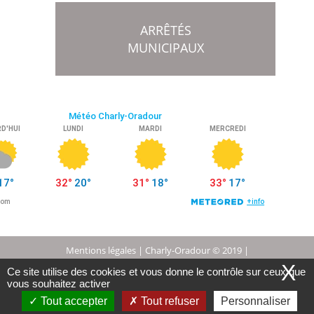
ARRÊTÉS
MUNICIPAUX
Mentions légales
| Charly-Oradour © 2019 |
X
Ce site utilise des cookies et vous donne le contrôle sur ceux que
Conception Citopia
-
Solution de site internet pour
vous souhaitez activer
Tout accepter
Tout refuser
Personnaliser
mairie et collectivité - WeeCity