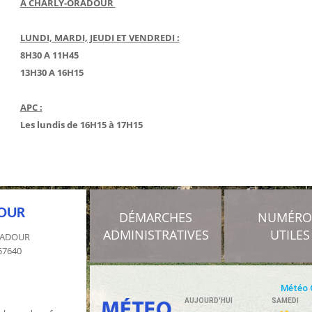
A CHARLY-ORADOUR
LUNDI, MARDI, JEUDI ET VENDREDI :
8H30 A 11H45
13H30 A 16H15
APC :
Les lundis de 16H15 à 17H15
DOUR
DÉMARCHES
NUMÉR
ADMINISTRATIVES
UTILES
ORADOUR
 57640